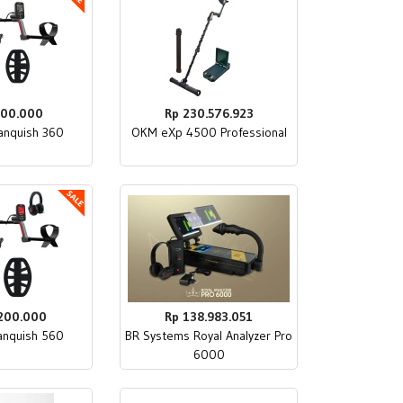
300.000
Rp 230.576.923
anquish 360
OKM eXp 4500 Professional
.200.000
Rp 138.983.051
anquish 560
BR Systems Royal Analyzer Pro
6000