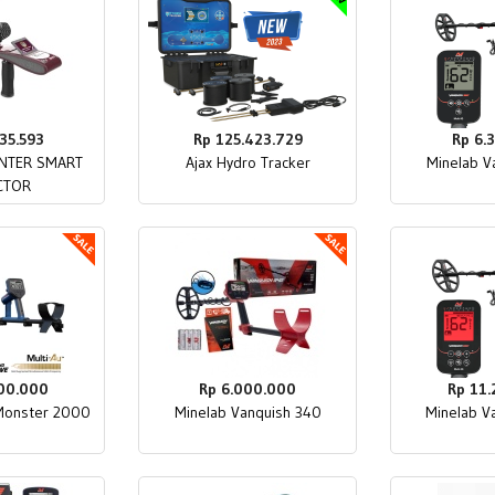
35.593
Rp 125.423.729
Rp 6.
NTER SMART
Ajax Hydro Tracker
Minelab V
CTOR
00.000
Rp 6.000.000
Rp 11
Monster 2000
Minelab Vanquish 340
Minelab V