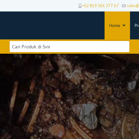
+62 819 366 377 67
sales
Home
Pr