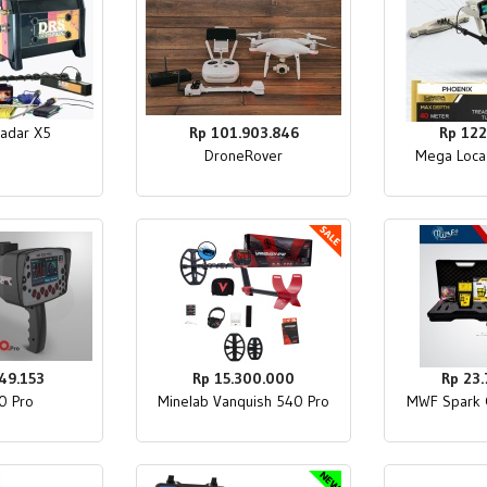
adar X5
Rp 101.903.846
Rp 122
DroneRover
Mega Loca
49.153
Rp 15.300.000
Rp 23
0 Pro
Minelab Vanquish 540 Pro
MWF Spark 