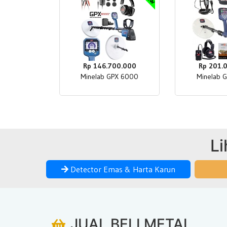
Rp 146.700.000
Rp 201.
Minelab GPX 6000
Minelab 
Li
Detector Emas & Harta Karun
JUAL BELI METAL