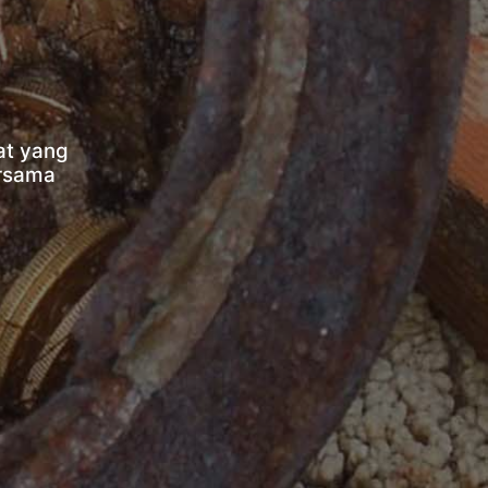
at yang
ersama