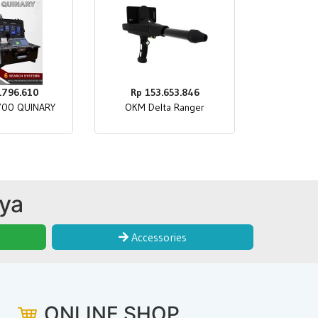
.796.610
Rp 153.653.846
700 QUINARY
OKM Delta Ranger
nya
Accessories
ONLINE SHOP