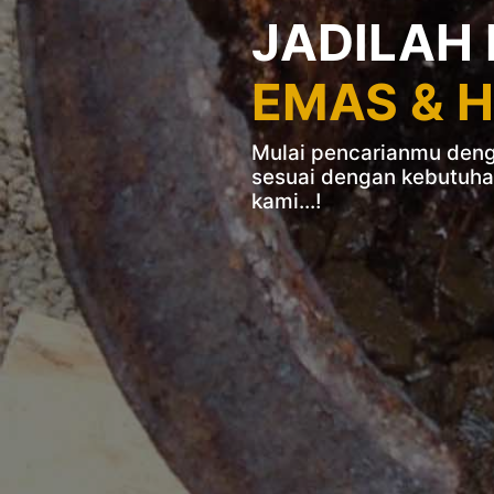
JADILAH
EMAS & 
Mulai pencarianmu denga
sesuai dengan kebutuha
kami...!