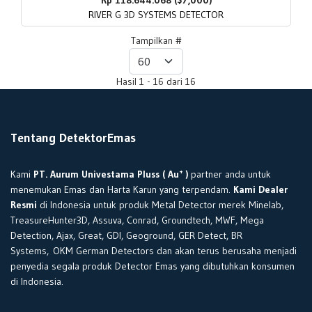
Rp 118.644.068 ($7,000)
RIVER G 3D SYSTEMS DETECTOR
Tampilkan #
Hasil 1 - 16 dari 16
Tentang DetektorEmas
+
Kami
PT. Aurum Univestama Pluss ( Au
)
partner anda untuk
menemukan Emas dan Harta Karun yang terpendam.
Kami Dealer
Resmi
di Indonesia untuk produk Metal Detector merek Minelab,
TreasureHunter3D, Assuva, Conrad, Groundtech, MWF, Mega
Detection, Ajax, Great, GDI, Geoground, GER Detect, BR
Systems, OKM German Detectors dan akan terus berusaha menjadi
penyedia segala produk Detector Emas yang dibutuhkan konsumen
di Indonesia.