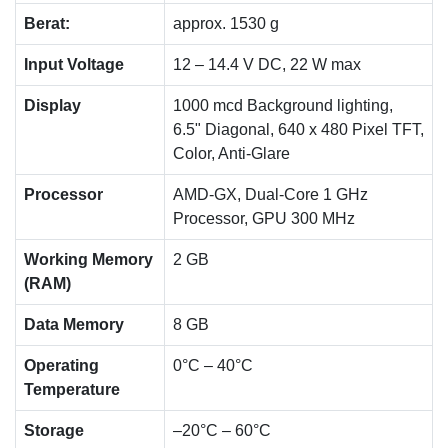
Berat:
approx. 1530 g
Input Voltage
12 – 14.4 V DC, 22 W max
Display
1000 mcd Background lighting,
6.5" Diagonal, 640 x 480 Pixel TFT,
Color, Anti-Glare
Processor
AMD-GX, Dual-Core 1 GHz
Processor, GPU 300 MHz
Working Memory
2 GB
(RAM)
Data Memory
8 GB
Operating
0°C – 40°C
Temperature
Storage
–20°C – 60°C