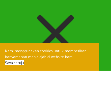
Kami menggunakan cookies untuk memberikan
kanyamanan menjelajah di website kami.
Saya setuju
Hallo... ada yang bisa kami bantu?
untuk berkomunikasi melalui Whatsapp jika anda menggunakan
PC/Laptop:
1. Ketik Pesan anda --> Kirim