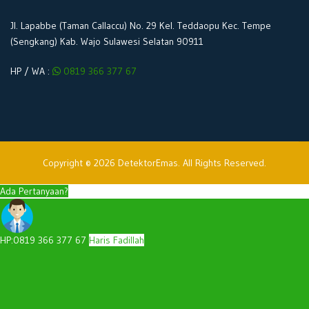
Jl. Lapabbe (Taman Callaccu) No. 29 Kel. Teddaopu Kec. Tempe
(Sengkang) Kab. Wajo Sulawesi Selatan 90911
HP / WA :
0819 366 377 67
Copyright © 2026 DetektorEmas. All Rights Reserved.
Ada Pertanyaan?
HP:0819 366 377 67
Haris Fadillah