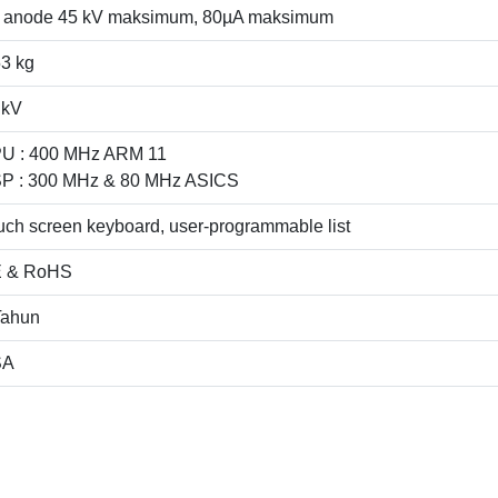
 anode 45 kV maksimum, 80µA maksimum
53 kg
 kV
U : 400 MHz ARM 11
P : 300 MHz & 80 MHz ASICS
uch screen keyboard, user-programmable list
 & RoHS
Tahun
SA