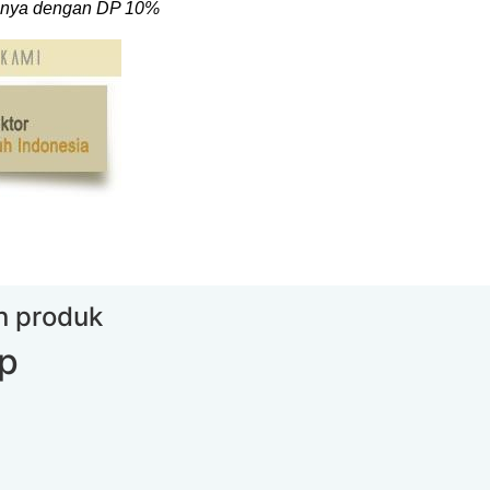
hanya dengan DP 10%
an produk
lp