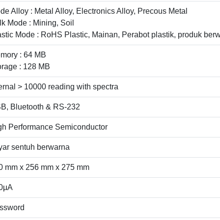
e Alloy : Metal Alloy, Electronics Alloy, Precous Metal
lk Mode : Mining, Soil
astic Mode : RoHS Plastic, Mainan, Perabot plastik, produk ber
mory : 64 MB
orage : 128 MB
ternal > 10000 reading with spectra
B, Bluetooth & RS-232
gh Performance Semiconductor
yar sentuh berwarna
0 mm x 256 mm x 275 mm
0µA
ssword