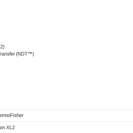
2)
Transfer (NDT™)
ermoFisher
ton XL2