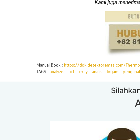
Kami juga menerima
Manual Book :
https://dok.detektoremas.com/Thermo
TAGS :
analyzer
xrf
x-ray
analisis logam
penganal
Silahkan
A