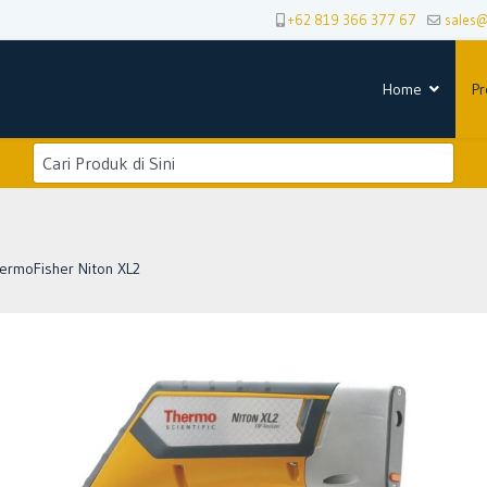
+62 819 366 377 67
sales
Home
Pr
ermoFisher Niton XL2