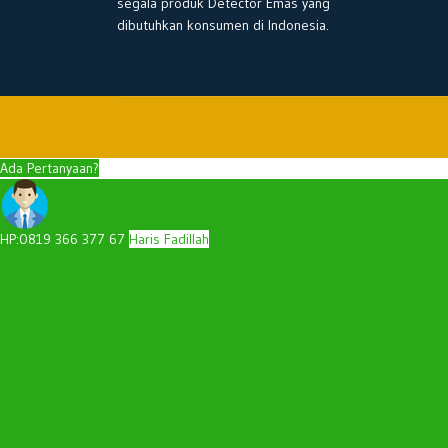
segala produk Detector Emas yang
dibutuhkan konsumen di Indonesia.
Ada Pertanyaan?
HP:0819 366 377 67
Haris Fadillah