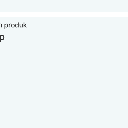
an produk
lp