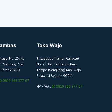
Sambas
Toko Wajo
rtiasa, No. 25, Kp.
Jl. Lapabbe (Taman Callaccu)
b. Sambas, Prov.
No. 29 Kel. Teddaopu Kec.
 Barat 79460
Tempe (Sengkang) Kab. Wajo
Sulawesi Selatan 90911
0819 366 377 67
HP / WA :
0819 366 377 67