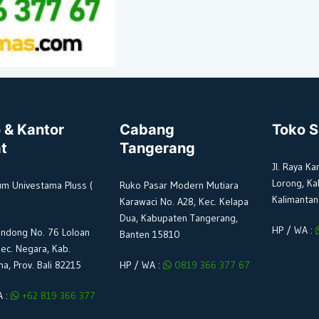
 & Kantor
Cabang
Toko 
t
Tangerang
Jl. Raya Ka
Lorong, Ka
um Univestama Pluss (
Ruko Pasar Modern Mutiara
Kalimantan
Karawaci No. A28, Kec. Kelapa
Dua, Kabupaten Tangerang,
HP / WA :
ondong No. 76 Loloan
Banten 15810
Kec. Negara, Kab.
a, Prov. Bali 82215
HP / WA :
0819 366 377 67
A :
+62 819 366 377