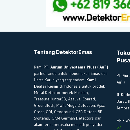
Tentang DetektorEmas
Toko
Pusa
+
Kami
PT. Aurum Univestama Pluss ( Au
)
partner anda untuk menemukan Emas dan
PT. Aur
Harta Karun yang terpendam.
Kami
+
Au
)
Dealer Resmi
di Indonesia untuk produk
Metal Detector merek Minelab,
Jl. Ked
TreasureHunter3D, Assuva, Conrad,
Barat, 
Groundtech, MWF, Mega Detection, Ajax,
Jembran
Great, GDI, Geoground, GER Detect, BR
Systems, OKM German Detectors dan
HP / W
akan terus berusaha menjadi penyedia
67